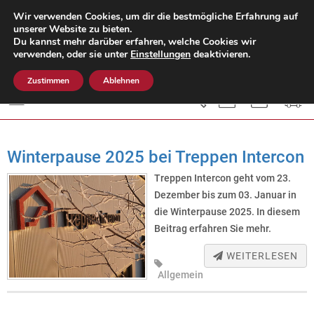
Wir verwenden Cookies, um dir die bestmögliche Erfahrung auf
unserer Website zu bieten.
Du kannst mehr darüber erfahren, welche Cookies wir
Mo. - Do.: 8:00 - 15:00 Uhr
verwenden, oder sie unter
Einstellungen
deaktivieren.
Fr.: 8:00 - 12:00 Uhr
05451-504 609-0
Zustimmen
Ablehnen
Menü
Winterpause 2025 bei Treppen Intercon
Treppen Intercon geht vom 23.
Dezember bis zum 03. Januar in
die Winterpause 2025. In diesem
Beitrag erfahren Sie mehr.
WEITERLESEN
Allgemein