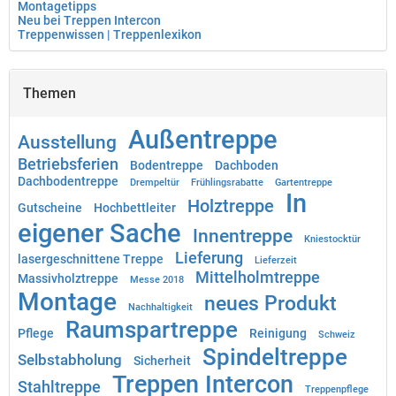
Montagetipps
Neu bei Treppen Intercon
Treppenwissen | Treppenlexikon
Themen
Außentreppe
Ausstellung
Betriebsferien
Bodentreppe
Dachboden
Dachbodentreppe
Drempeltür
Frühlingsrabatte
Gartentreppe
In
Holztreppe
Gutscheine
Hochbettleiter
eigener Sache
Innentreppe
Kniestocktür
Lieferung
lasergeschnittene Treppe
Lieferzeit
Mittelholmtreppe
Massivholztreppe
Messe 2018
Montage
neues Produkt
Nachhaltigkeit
Raumspartreppe
Pflege
Reinigung
Schweiz
Spindeltreppe
Selbstabholung
Sicherheit
Treppen Intercon
Stahltreppe
Treppenpflege