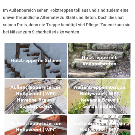
Im Außenbereich sehen Holztreppen toll aus und sind zudem eine
umweltfreundliche Alternativ zu Stahl und Beton. Doch dies hat
seinen Preis, denn die Treppe benötigt viel Pflege. Zudem kann sie
bei Nässe zum Sicherheitsrisiko werden.
Holztreppe mit
Holztreppe im Schnee
Knüppelstufen
Außentreppe Intercon
Außentreppe Intercon
Hollywood | WPC
Hollywood | WPC
Havanna-Braun |
Havanna-Braun |
Sonderpodest
Sonderpodest
Außentreppe Intercon
Außentreppe Intercon
Hollywood | WPC
Hollywood | WPC