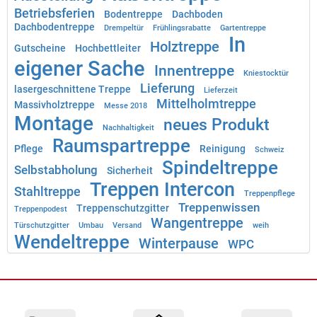
Betriebsferien
Bodentreppe
Dachboden
Dachbodentreppe
Drempeltür
Frühlingsrabatte
Gartentreppe
In
Holztreppe
Gutscheine
Hochbettleiter
eigener Sache
Innentreppe
Kniestocktür
Lieferung
lasergeschnittene Treppe
Lieferzeit
Mittelholmtreppe
Massivholztreppe
Messe 2018
Montage
neues Produkt
Nachhaltigkeit
Raumspartreppe
Pflege
Reinigung
Schweiz
Spindeltreppe
Selbstabholung
Sicherheit
Treppen Intercon
Stahltreppe
Treppenpflege
Treppenwissen
Treppenschutzgitter
Treppenpodest
Wangentreppe
Türschutzgitter
Umbau
Versand
weih
Wendeltreppe
Winterpause
WPC