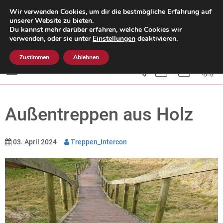
Wir verwenden Cookies, um dir die bestmögliche Erfahrung auf
unserer Website zu bieten.
Du kannst mehr darüber erfahren, welche Cookies wir
Mo. - Do.: 8:00 - 15:00 Uhr
verwenden, oder sie unter
Einstellungen
deaktivieren.
Fr.: 8:00 - 12:00 Uhr
05451-504 609-0
Zustimmen
Ablehnen
Menü
Außentreppen aus Holz
03. April 2024
Treppen_Intercon