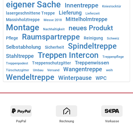
eigener Sache
Innentreppe
Kniestocktür
Lieferung
lasergeschnittene Treppe
Lieferzeit
Mittelholmtreppe
Massivholztreppe
Messe 2018
Montage
neues Produkt
Nachhaltigkeit
Raumspartreppe
Pflege
Reinigung
Schweiz
Spindeltreppe
Selbstabholung
Sicherheit
Treppen Intercon
Stahltreppe
Treppenpflege
Treppenwissen
Treppenschutzgitter
Treppenpodest
Wangentreppe
Türschutzgitter
Umbau
Versand
weih
Wendeltreppe
Winterpause
WPC
PayPal
Rechnung
Vorkasse