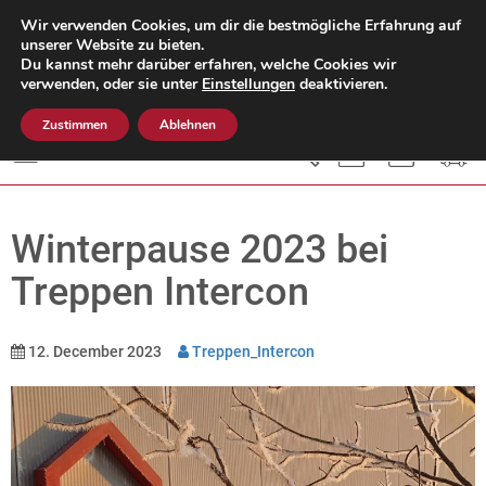
Wir verwenden Cookies, um dir die bestmögliche Erfahrung auf
unserer Website zu bieten.
Du kannst mehr darüber erfahren, welche Cookies wir
Mo. - Do.: 8:00 - 15:00 Uhr
verwenden, oder sie unter
Einstellungen
deaktivieren.
Fr.: 8:00 - 12:00 Uhr
05451-504 609-0
Zustimmen
Ablehnen
Menü
Winterpause 2023 bei
Treppen Intercon
12. December 2023
Treppen_Intercon